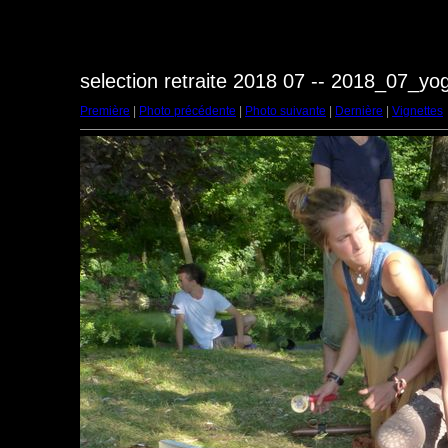
selection retraite 2018 07 -- 2018_07_y
Première
|
Photo précédente
|
Photo suivante
|
Dernière
|
Vignettes