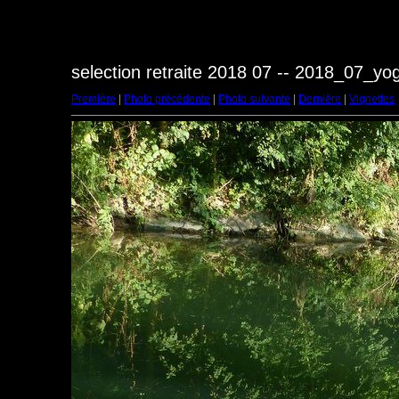
selection retraite 2018 07 -- 2018_07_y
Première
|
Photo précédente
|
Photo suivante
|
Dernière
|
Vignettes