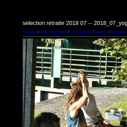
selection retraite 2018 07 -- 2018_07_y
Première
|
Photo précédente
|
Photo suivante
|
Dernière
|
Vignettes