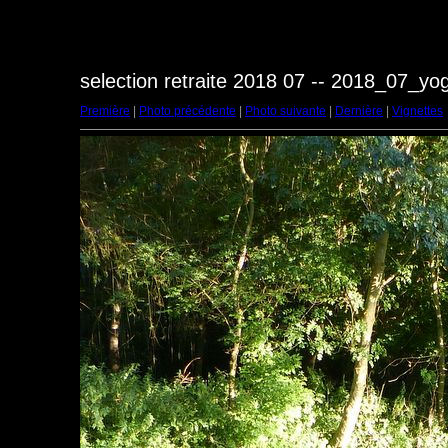
selection retraite 2018 07 -- 2018_07_y
Première
|
Photo précédente
|
Photo suivante
|
Dernière
|
Vignettes