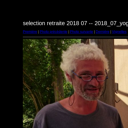
selection retraite 2018 07 -- 2018_07_y
Première
|
Photo précédente
|
Photo suivante
|
Dernière
|
Vignettes