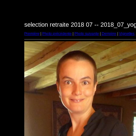
selection retraite 2018 07 -- 2018_07_y
Première
|
Photo précédente
|
Photo suivante
|
Dernière
|
Vignettes