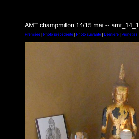
AMT champmillon 14/15 mai -- amt_14_
Première
|
Photo précédente
|
Photo suivante
|
Dernière
|
Vignettes