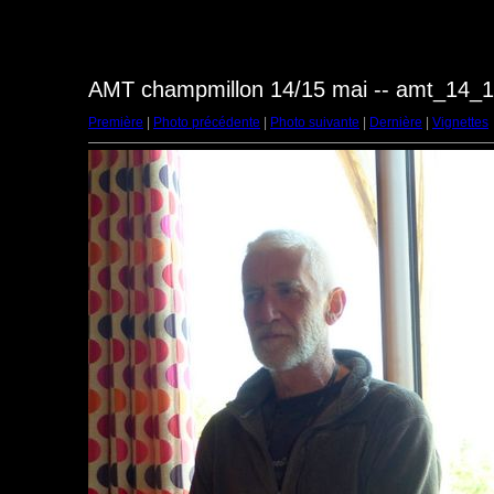
AMT champmillon 14/15 mai -- amt_14_
Première
|
Photo précédente
|
Photo suivante
|
Dernière
|
Vignettes